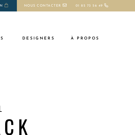
ON
NOUS CONTACTER
01 85 73 56 49
TS
DESIGNERS
À PROPOS
L
ACK