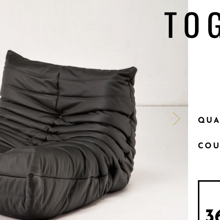
TO
QUA
COU
3