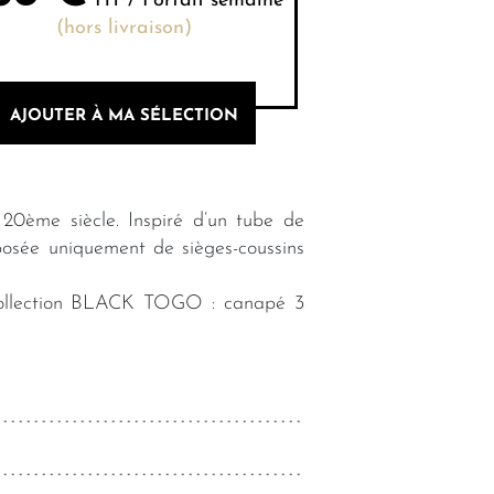
HT / Forfait semaine
(hors livraison)
AJOUTER À MA SÉLECTION
20ème siècle. Inspiré d’un tube de
omposée uniquement de sièges-coussins
e collection BLACK TOGO : canapé 3