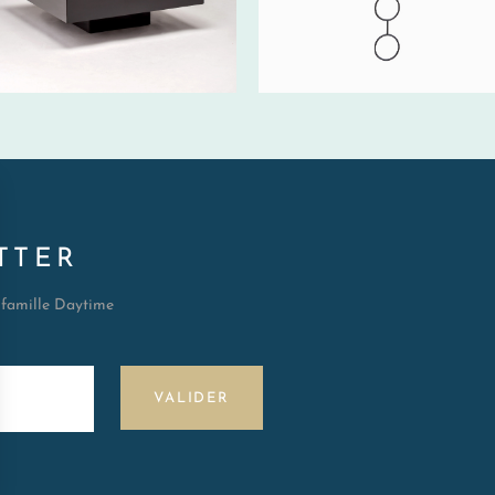
HT/SEM.
TTER
a famille Daytime
VALIDER