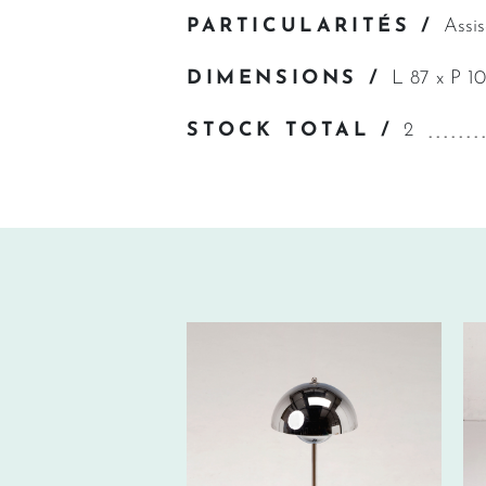
PARTICULARITÉS /
Assis
DIMENSIONS /
L 87 x P 1
STOCK TOTAL /
2
80€ HT/SEM.