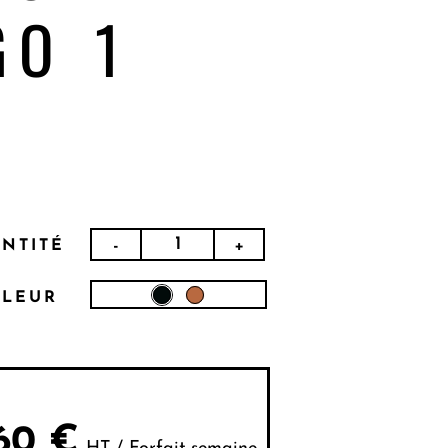
GO 1
-
+
NTITÉ
LEUR
60
€