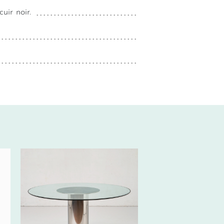
uir noir.
350€ HT/SEM.