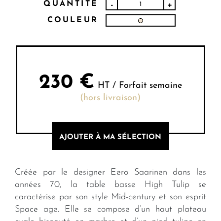
QUANTITÉ
-
+
COULEUR
230
€
HT / Forfait semaine
(hors livraison)
AJOUTER À MA SÉLECTION
Créée par le designer Eero Saarinen dans les
années 70, la table basse High Tulip se
caractérise par son style Mid-century et son esprit
Space age. Elle se compose d’un haut plateau