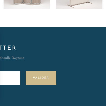
300
HT/SEM.
330
HT/SEM.
TTER
a famille Daytime
VALIDER