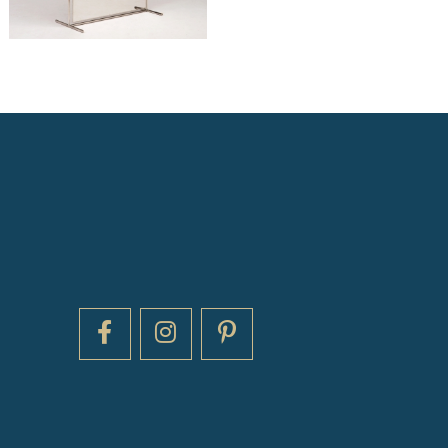
330
HT/SEM.