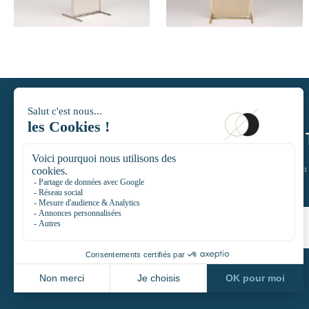
280
HT/SEM.
280
HT/SEM.
DAYTIMELE
Restons en contact et rejoignez l