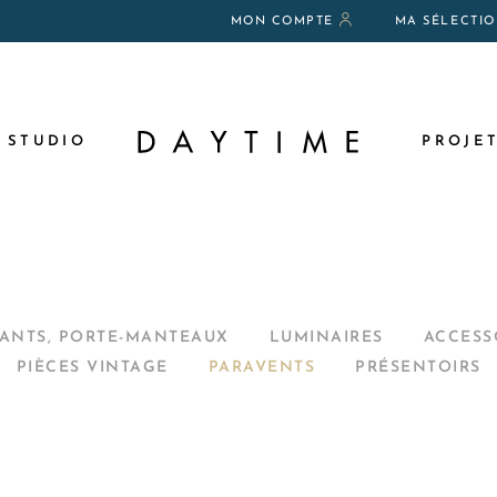
MON COMPTE
MA SÉLECTI
N
 STUDIO
PROJE
AUX
ANTS, PORTE-MANTEAUX
LUMINAIRES
ACCESS
PIÈCES VINTAGE
PARAVENTS
PRÉSENTOIRS