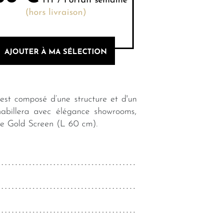
HT / Forfait semaine
(hors livraison)
AJOUTER À MA SÉLECTION
est composé d’une structure et d'un
habillera avec élégance showrooms,
tle Gold Screen (L 60 cm).