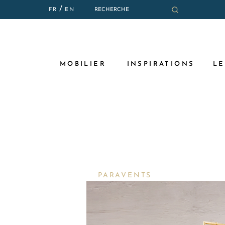
/
FR
EN
ACCESSOIRES
QUI SOMMES-NOUS
SHOWROOMS
ASSISES
CONDITIONS DE LOCATIO
COCKTAILS & DÎNERS
MOBILIER
INSPIRATIONS
LE
DÉCORATION
LUMINAIRES
PARAVENTS
PIÈCES VINTAGE
PORTANTS, PORTE-MANTE
PRÉSENTOIRS
PARAVENTS
RANGEMENTS
TABLES, CONSOLES