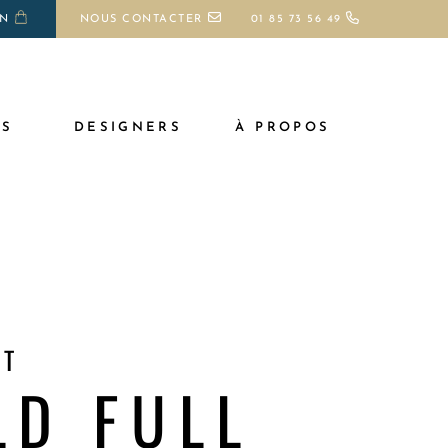
ON
NOUS CONTACTER
01 85 73 56 49
TS
DESIGNERS
À PROPOS
NT
LD FULL