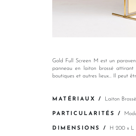
Gold Full Screen M est un paravent
panneau en laiton brossé attirant
boutiques et autres lieux… Il peut 
MATÉRIAUX /
Laiton Bross
PARTICULARITÉS /
Modu
DIMENSIONS /
H 200 x L 