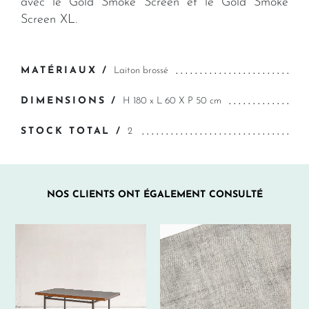
avec le Gold Smoke Screen et le Gold Smoke
Screen XL.
MATÉRIAUX /
Laiton brossé
DIMENSIONS /
H 180 x L 60 X P 50 cm
STOCK TOTAL /
2
NOS CLIENTS ONT ÉGALEMENT CONSULTÉ