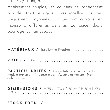
ou de s'y allonger.
Entièrement souples, les coussins ne contiennent
pas de structure rigide : très moelleux, ils sont
uniquement façonnés par un rembourrage en
mousse à différentes densités. La pièce idéale
pour agencer un espace.
MATÉRIAUX /
Tissu Divina Kvadrat
POIDS /
20 kg
PARTICULARITÉS /
Usage Intérieur uniquement - 1
module principal + 1 repose-pieds - Aucune armature - Non
déhoussable
DIMENSIONS /
H 75 x L 170 x P 70 cm / H 30 x L 47 x
P 70 cm
STOCK TOTAL /
1