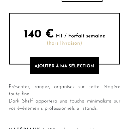
140
€
HT / Forfait semaine
(hors livraison)
AJOUTER À MA SÉLECTION
Présentez, rangez, organisez sur cette étagère
toute fine.
Dark Shelf apportera une touche minimaliste sur
vos événements professionnels et stands.