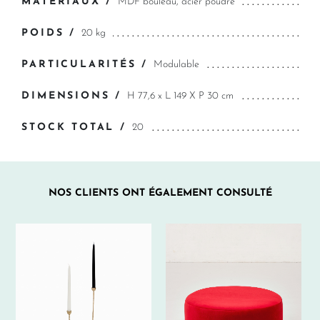
MATÉRIAUX /
MDF bouleau, acier poudré
POIDS /
20 kg
PARTICULARITÉS /
Modulable
DIMENSIONS /
H 77,6 x L 149 X P 30 cm
STOCK TOTAL /
20
NOS CLIENTS ONT ÉGALEMENT CONSULTÉ