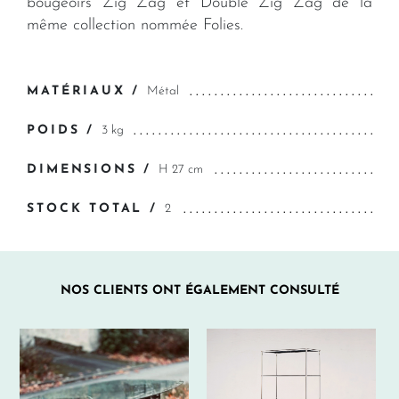
bougeoirs Zig Zag et Double Zig Zag de la
même collection nommée Folies.
MATÉRIAUX /
Métal
POIDS /
3 kg
DIMENSIONS /
H 27 cm
STOCK TOTAL /
2
NOS CLIENTS ONT ÉGALEMENT CONSULTÉ