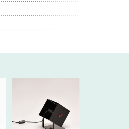
20€ HT/SEM.