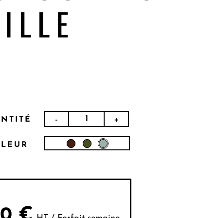
UILLE
-
+
NTITÉ
LEUR
80
€