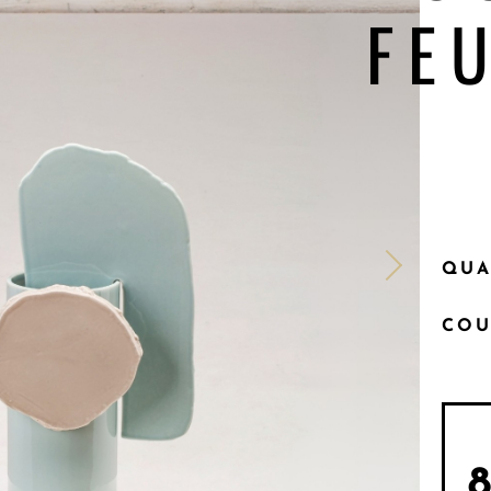
FE
QUA
COU