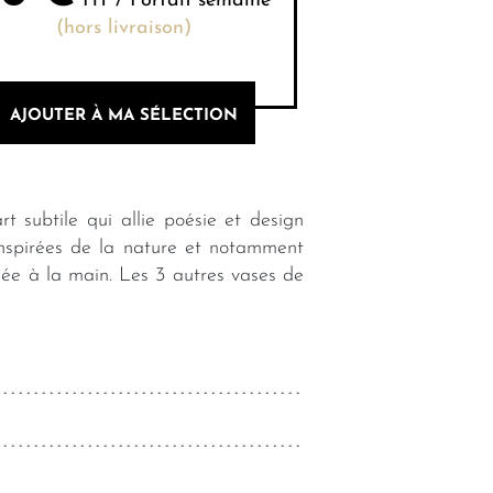
HT / Forfait semaine
(hors livraison)
AJOUTER À MA SÉLECTION
t subtile qui allie poésie et design
inspirées de la nature et notamment
llée à la main. Les 3 autres vases de