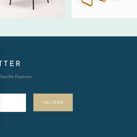
TTER
a famille Daytime
VALIDER