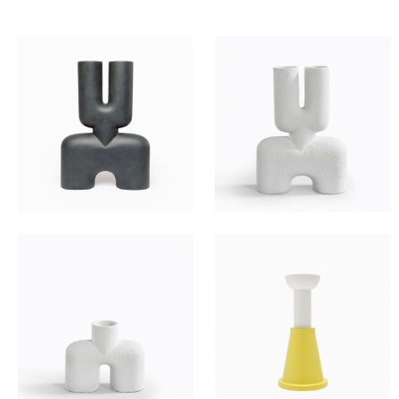
TOUS NOS PRODUITS
80
HT/SEM.
80
HT/SEM.
60
HT/SEM.
80
HT/SEM.