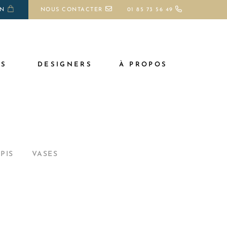
ON
NOUS CONTACTER
01 85 73 56 49
TS
DESIGNERS
À PROPOS
PIS
VASES