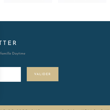
TTER
a famille Daytime
VALIDER