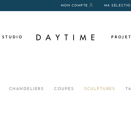
MON COMPTE
MA SÉLECTI
N
 STUDIO
PROJE
AUX
CHANDELIERS
COUPES
SCULPTURES
TA