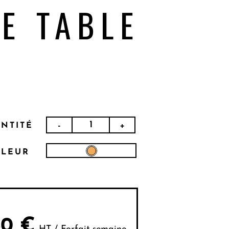
DE TABLE
-
+
NTITÉ
LEUR
60
€