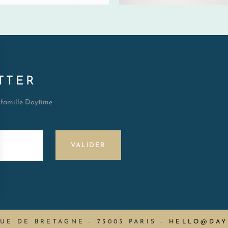
TTER
a famille Daytime
VALIDER
RUE DE BRETAGNE - 75003 PARIS
-
HELLO@DAY