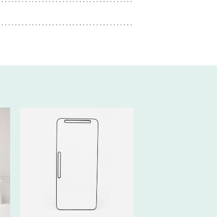
120€ HT/SEM.