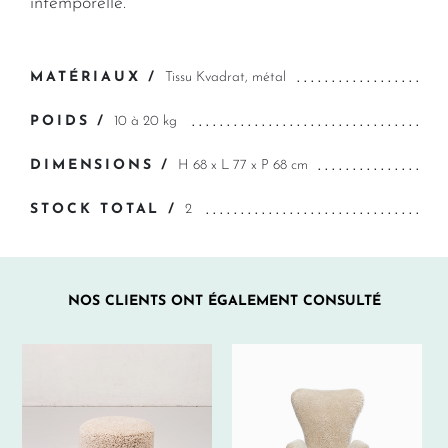
intemporelle.
MATÉRIAUX /
Tissu Kvadrat, métal
POIDS /
10 à 20 kg
DIMENSIONS /
H 68 x L 77 x P 68 cm
STOCK TOTAL /
2
NOS CLIENTS ONT ÉGALEMENT CONSULTÉ