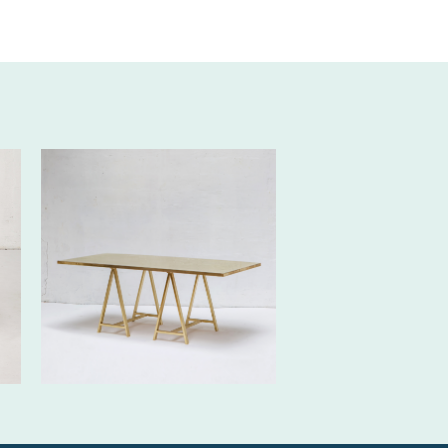
390€ HT/SEM.