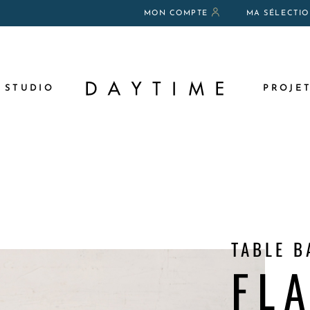
MON COMPTE
MA SÉLECTI
N
 STUDIO
PROJE
AUX
TABLE B
FL