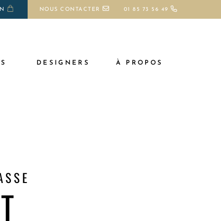
ON
NOUS CONTACTER
01 85 73 56 49
TS
DESIGNERS
À PROPOS
ASSE
AT