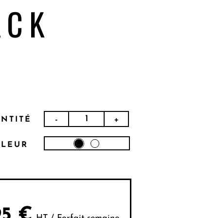
ACK
-
+
NTITÉ
LEUR
95
€