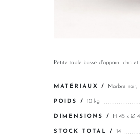
Petite table basse d'appoint chic et
MATÉRIAUX /
Marbre noir,
POIDS /
10 kg
DIMENSIONS /
H 45 x Ø 
STOCK TOTAL /
14