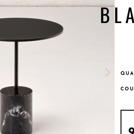
BL
QUA
COU