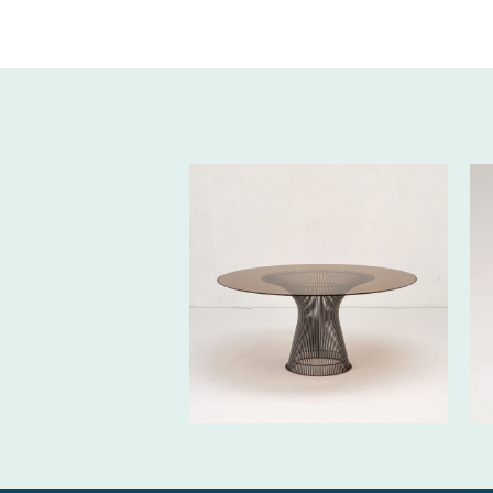
350€ HT/SEM.