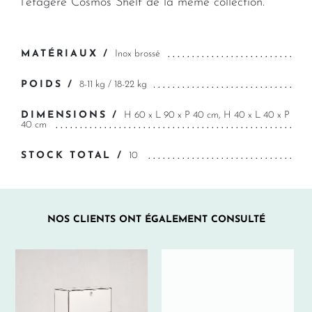
l'étagère Cosmos Shelf de la même collection.
MATÉRIAUX /
Inox brossé
POIDS /
8-11 kg / 18-22 kg
DIMENSIONS /
H 60 x L 90 x P 40 cm, H 40 x L 40 x P
40 cm
STOCK TOTAL /
10
NOS CLIENTS ONT ÉGALEMENT CONSULTÉ