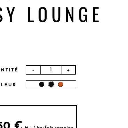
SY LOUNGE
-
+
NTITÉ
LEUR
50
€