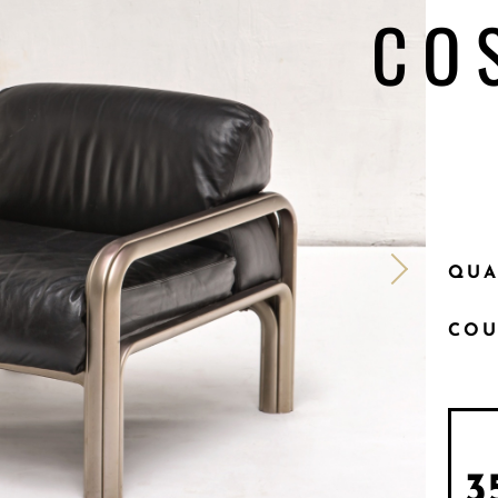
CO
QUA
COU
3