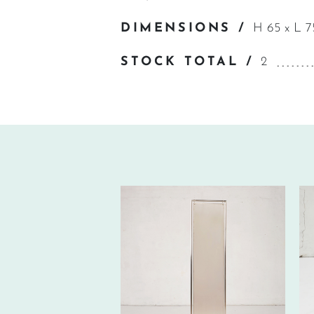
DIMENSIONS /
H 65 x L 75
STOCK TOTAL /
2
280€
HT/SEM.