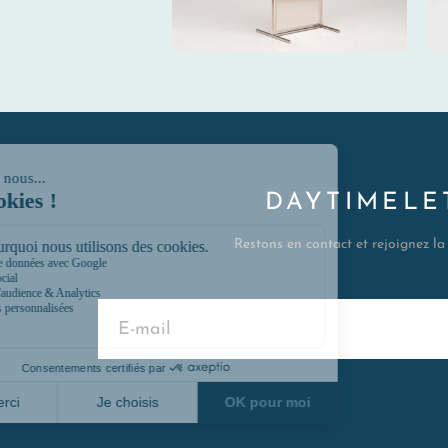
DAYTIMELE
Restons en contact et rejoignez l