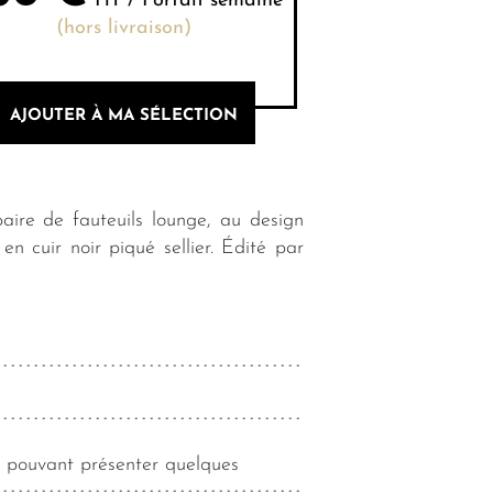
HT / Forfait semaine
(hors livraison)
AJOUTER À MA SÉLECTION
aire de fauteuils lounge, au design
n cuir noir piqué sellier. Édité par
is pouvant présenter quelques