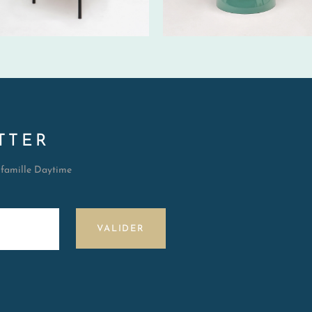
TTER
a famille Daytime
VALIDER