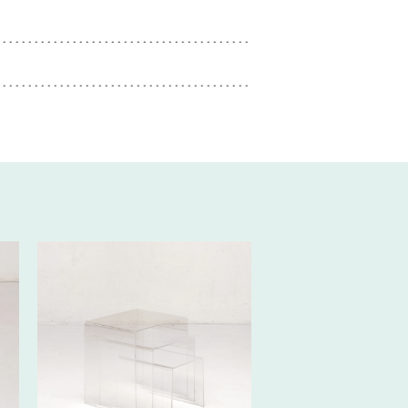
110€ HT/SEM.