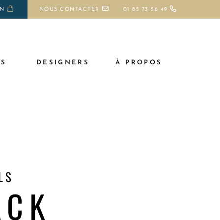
ON
NOUS CONTACTER
01 85 73 56 49
TS
DESIGNERS
À PROPOS
LS
ACK